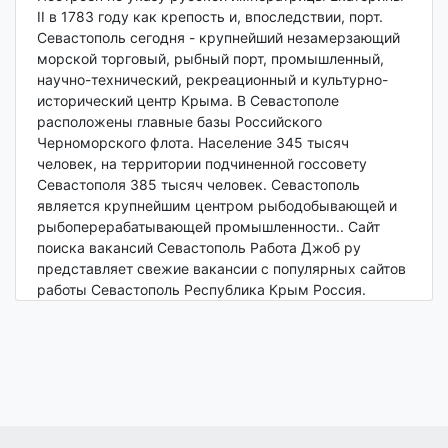
II в 1783 году как крепость и, впоследствии, порт.
Севастополь сегодня - крупнейший незамерзающий
морской торговый, рыбный порт, промышленный,
научно-технический, рекреационный и культурно-
исторический центр Крыма. В Севастополе
расположены главные базы Российского
Черноморского флота. Население 345 тысяч
человек, на территории подчиненной госсовету
Севастополя 385 тысяч человек. Севастополь
является крупнейшим центром рыбодобывающей и
рыбоперерабатывающей промышленности.. Сайт
поиска вакансий Севастополь Работа Джоб ру
представляет свежие вакансии с популярных сайтов
работы Севастополь Республика Крым Россия.
Поиск работы
Поиск работы - не простая задача, которая часто
встает перед человеком трудоспособного возраста.
Где найти работу быстрее? Как составить хорошее
резюме? Как эффективно пройти собеседование и